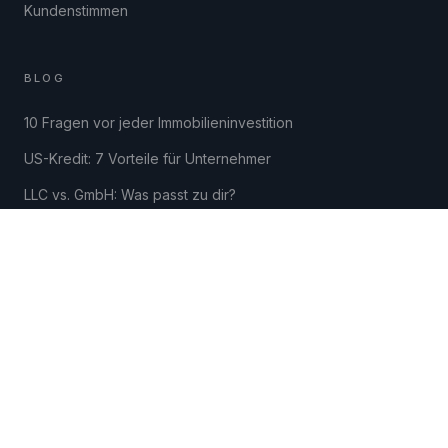
Kundenstimmen
BLOG
10 Fragen vor jeder Immobilieninvestition
US-Kredit: 7 Vorteile für Unternehmer
LLC vs. GmbH: Was passt zu dir?
Steuerfrei wachsen mit 1031 Exchange
BRRRR-Methode für Einsteiger
KARRIERE
Immobilien-Analyst (m/w/d)
Sales Manager DACH (m/w/d)