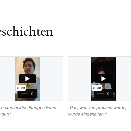
eschichten
 ersten beiden Etappen liefen
„
Das, was versprochen wurde,
 gut!
“
wurde eingehalten.
“