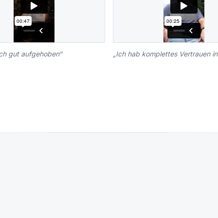
ich gut aufgehoben
“
„
Ich hab komplettes Vertrauen i