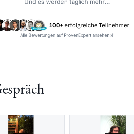
Und es werden t
ä
glich mehr...
Alle Bewertungen auf ProvenExpert ansehen
espr
ä
ch