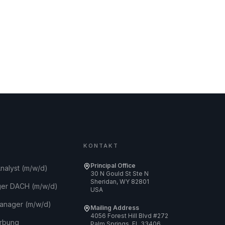
KONTAKT
Principal Office
nalyst (m/w/d)
30 N Gould St Ste N
Sheridan, WY 82801
ger DACH (m/w/d)
USA
anager (m/w/d)
Mailing Address
4056 Forest Hill Blvd #272
erbung
Palm Springs, FL 33406