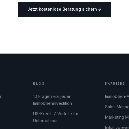
Jetzt kostenlose Beratung sichern
BLOG
KARRIERE
r
10 Fragen vor jeder
Immobilien-A
Immobilieninvestition
Sales Mana
US-Kredit: 7 Vorteile für
Marketing M
Unternehmer
Initiativbew