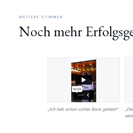
WEITERE STIMMEN
Noch mehr Erfolgsg
„
Ich hab schon vorher Bock gehabt
“
„
Die
sehr