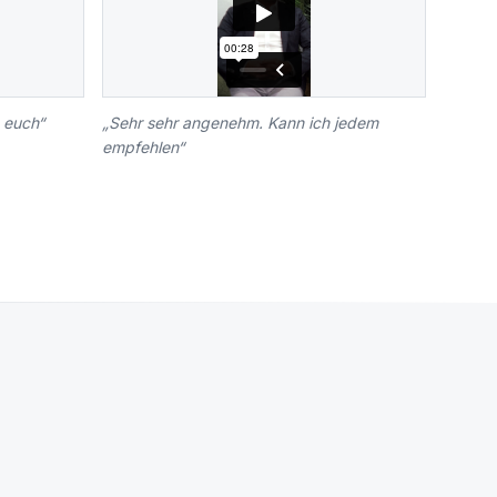
n euch
“
„
Sehr sehr angenehm. Kann ich jedem
empfehlen
“